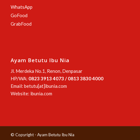
WhatsApp
GoFood
GrabFood
Ayam Betutu Ibu Nia
Jl. Merdeka No.1, Renon, Denpasar
HP/WA:
0823 3913 4073 / 0813 3830 4000
Email: betutu[at]ibunia.com
Website:
ibunia.com
© Copyright -
Ayam Betutu Ibu Nia