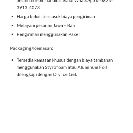
pesan terlebih dahulu melalui WhatsApp di 0823-
3913-4073
Harga belum termasuk biaya pengiriman
Melayani pesanan Jawa – Bali
Pengiriman menggunakan Paxel
Packaging/Kemasan
:
Tersedia kemasan khusus dengan biaya tambahan
menggunakan
Styrofoam
atau
Aluminum Foil
dilengkapi dengan
Dry Ice Gel
.